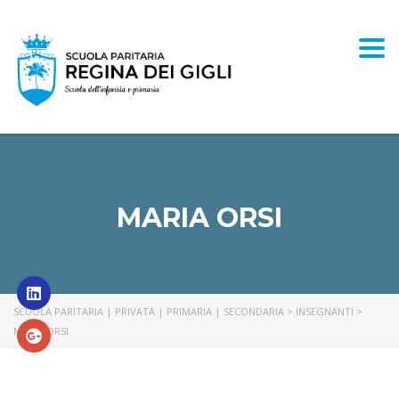
Togg
MARIA ORSI
SCUOLA PARITARIA | PRIVATA | PRIMARIA | SECONDARIA
>
INSEGNANTI
>
MARIA ORSI